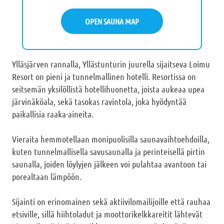
OPEN SAUNA MAP
Ylläsjärven rannalla, Yllästunturin juurella sijaitseva Loimu
Resort on pieni ja tunnelmallinen hotelli. Resortissa on
seitsemän yksilöllistä hotellihuonetta, joista aukeaa upea
järvinäköala, sekä tasokas ravintola, joka hyödyntää
paikallisia raaka-aineita.
Vieraita hemmotellaan monipuolisilla saunavaihtoehdoilla,
kuten tunnelmallisella savusaunalla ja perinteisellä pirtin
saunalla, joiden löylyjen jälkeen voi pulahtaa avantoon tai
porealtaan lämpöön.
Sijainti on erinomainen sekä aktiivilomailijoille että rauhaa
etsiville, sillä hiihtoladut ja moottorikelkkareitit lähtevät