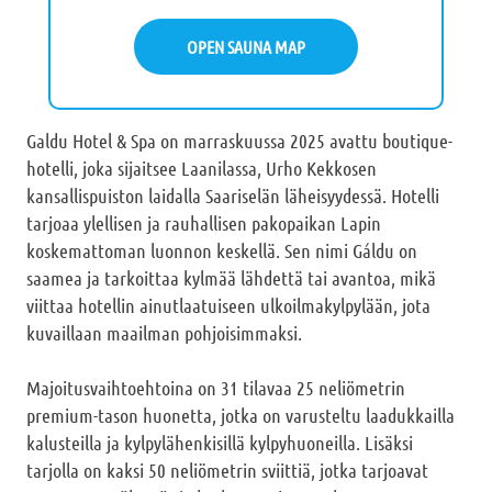
OPEN SAUNA MAP
Galdu Hotel & Spa on marraskuussa 2025 avattu boutique-
hotelli, joka sijaitsee Laanilassa, Urho Kekkosen
kansallispuiston laidalla Saariselän läheisyydessä. Hotelli
tarjoaa ylellisen ja rauhallisen pakopaikan Lapin
koskemattoman luonnon keskellä. Sen nimi Gáldu on
saamea ja tarkoittaa kylmää lähdettä tai avantoa, mikä
viittaa hotellin ainutlaatuiseen ulkoilmakylpylään, jota
kuvaillaan maailman pohjoisimmaksi.
Majoitusvaihtoehtoina on 31 tilavaa 25 neliömetrin
premium-tason huonetta, jotka on varusteltu laadukkailla
kalusteilla ja kylpylähenkisillä kylpyhuoneilla. Lisäksi
tarjolla on kaksi 50 neliömetrin sviittiä, jotka tarjoavat