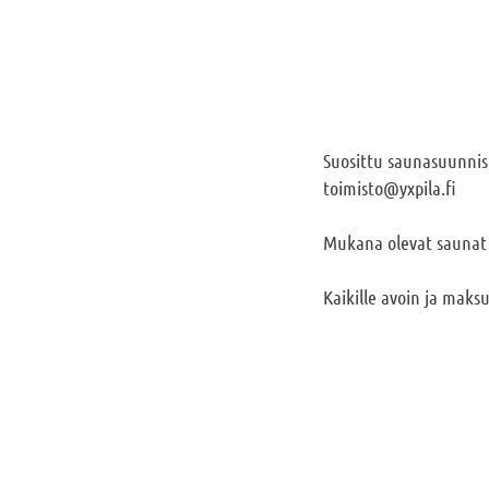
Suosittu saunasuunnis
toimisto@yxpila.fi
Mukana olevat saunat
Kaikille avoin ja mak