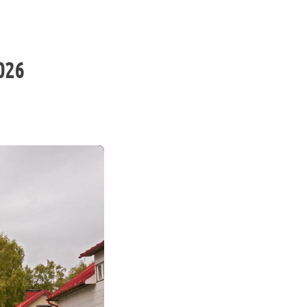
|
|
|
日本語
English
Suomi
Deutsch
026