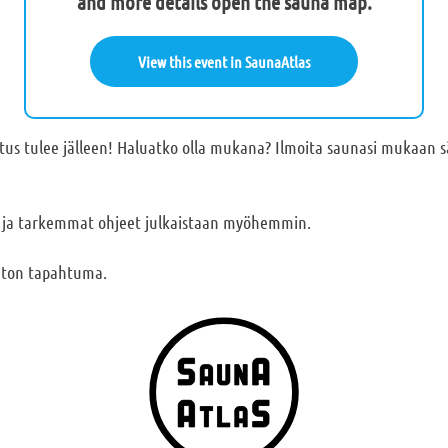
and more details open the sauna map.
View this event in SaunaAtlas
tus tulee jälleen! Haluatko olla mukana? Ilmoita saunasi mukaan s
 ja tarkemmat ohjeet julkaistaan myöhemmin.
suton tapahtuma.