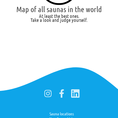
Map of all saunas in the world
At least the best ones.
Take a look and judge yourself.
Sauna locations