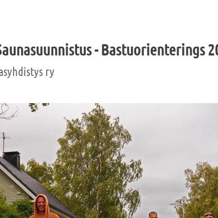
Saunasuunnistus - Bastuorienterings 2
asyhdistys ry