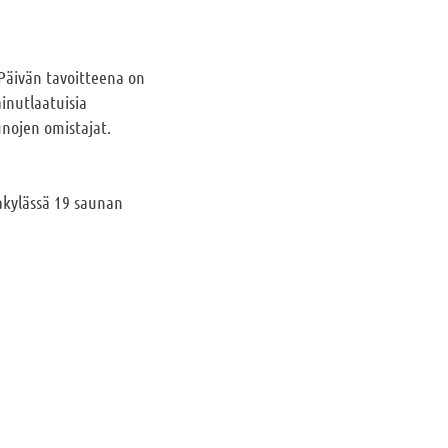
Päivän tavoitteena on
nutlaatuisia
unojen omistajat.
akylässä 19 saunan