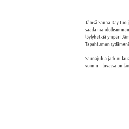
Jämsä Sauna Day tuo j
saada mahdollisimman
löylyhetkiä ympäri Jäm
Tapahtuman sydämenä 
Saunajuhla jatkuu lau
voimin – luvassa on l