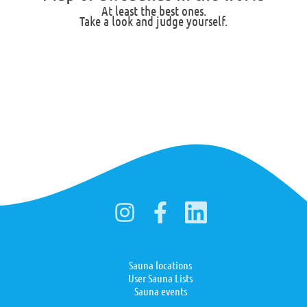
At least the best ones.
Take a look and judge yourself.
Sauna locations
User Sauna Lists
Sauna events