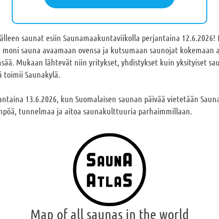
älleen saunat esiin Saunamaakuntaviikolla perjantaina 12.6.2026! 
 moni sauna avaamaan ovensa ja kutsumaan saunojat kokemaan ai
sää. Mukaan lähtevät niin yritykset, yhdistykset kuin yksityiset sa
toimii Saunakylä.
antaina 13.6.2026, kun Suomalaisen saunan päivää vietetään Saun
ämpöä, tunnelmaa ja aitoa saunakulttuuria parhaimmillaan.
Map of all saunas in the world